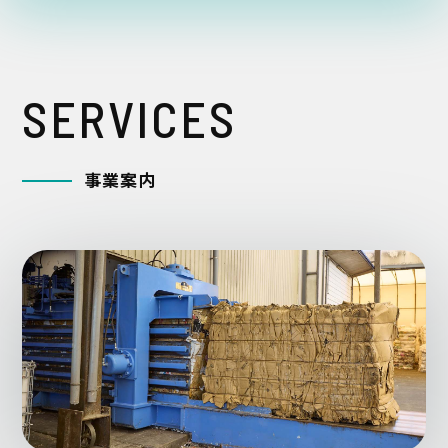
S
E
R
V
I
C
E
S
事
業
案
内