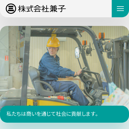
私
た
ち
は
商
い
を
通
じ
て
社
会
に
貢
献
し
ま
す
。