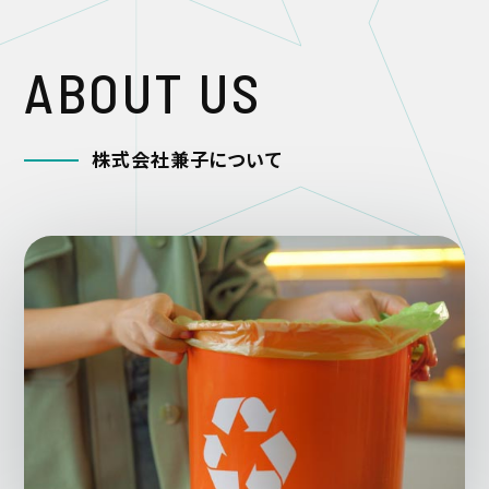
A
B
O
U
T
U
S
株
式
会
社
兼
子
に
つ
い
て